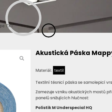
ape TXT
Akustická Páska Mapp
Materiál:
textil
Textilní těsnicí páska se samolepicí vr
Zamezuje vzniku akustických mostů při
panelů snižujících hlučnost:
Polistik M Underspecial HQ