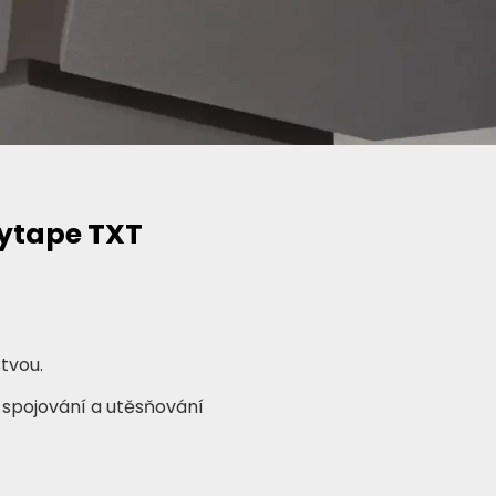
ytape TXT
stvou.
 spojování a utěsňování