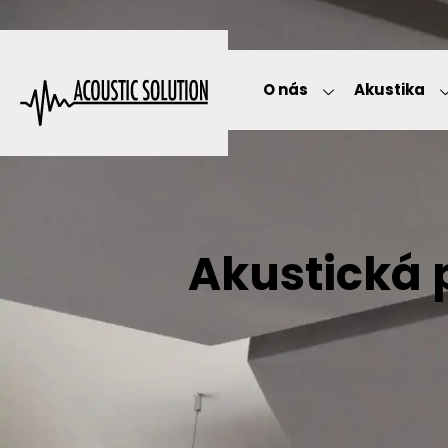
O nás
Akustika
Akustická