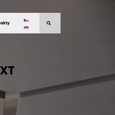
akty
TXT