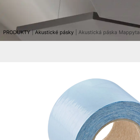
PRODUKTY
|
Akustické pásky
|
Akustická páska Mappyt