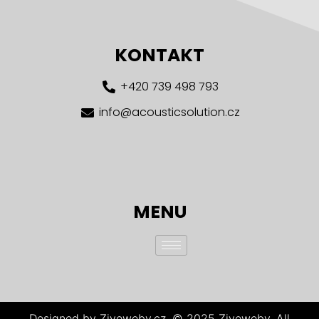
KONTAKT
+420 739 498 793
info@acousticsolution.cz
MENU
Designed by Ziveweby.cz. © 2025 Ziveweby. All