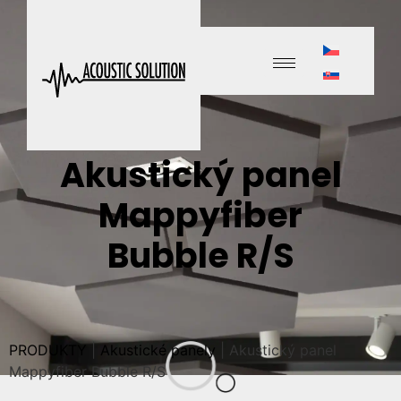
Akustický panel
Mappyfiber
Bubble R/S
PRODUKTY
|
Akustické panely
|
Akustický panel
Mappyfiber Bubble R/S