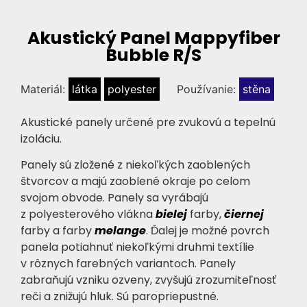
Akustický Panel Mappyfiber
Bubble R/S
Materiál:
látka
polyester
Používanie:
stěna
Akustické panely určené pre zvukovú a tepelnú
izoláciu.
Panely sú zložené z niekoľkých zaoblených
štvorcov a majú zaoblené okraje po celom
svojom obvode. Panely sa vyrábajú
z polyesterového vlákna
bielej
farby,
čiernej
farby a farby
melange
. Ďalej je možné povrch
panela potiahnuť niekoľkými druhmi textílie
v rôznych farebných variantoch. Panely
zabraňujú vzniku ozveny, zvyšujú zrozumiteľnosť
reči a znižujú hluk. Sú paropriepustné.