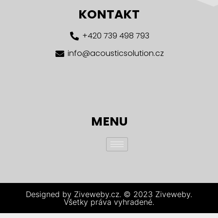
KONTAKT
+420 739 498 793
info@acousticsolution.cz
MENU
Designed by Ziveweby.cz. © 2023 Ziveweby.
Všetky práva vyhradené.