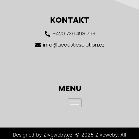
KONTAKT
+420 739 498 793
info@acousticsolution.cz
MENU
Designed by Ziveweby.cz. © 2025 Ziveweby. All