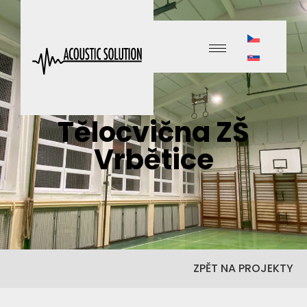
Tělocvična ZŠ
Vrbětice
ZPĚT NA PROJEKTY