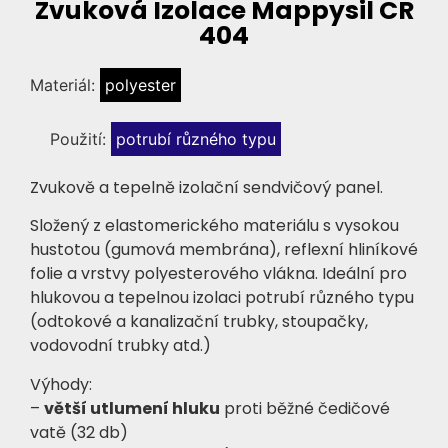
Zvuková Izolace Mappysil CR
404
Materiál:
polyester
Použití:
potrubí různého typu
Zvukově a tepelně izolační sendvičový panel.
Složený z elastomerického materiálu s vysokou
hustotou (gumová membrána), reflexní hliníkové
folie a vrstvy polyesterového vlákna. Ideální pro
hlukovou a tepelnou izolaci potrubí různého typu
(odtokové a kanalizační trubky, stoupačky,
vodovodní trubky atd.)
Výhody:
–
větší utlumení hluku
proti běžné čedičové
vatě (32 db)