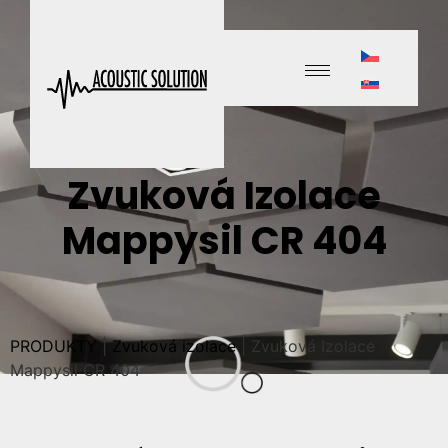
Zvuková Izolace
Mappysil CR 404
PRODUKTY
|
Zvuková izolace
|
Zvuková Izolace
Mappysil CR 404