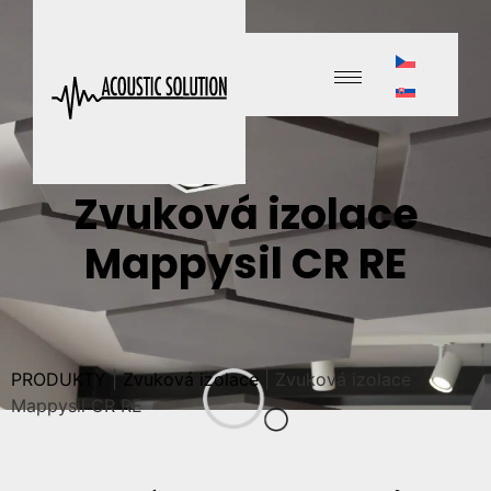
Zvuková izolace
Mappysil CR RE
PRODUKTY
|
Zvuková izolace
|
Zvuková izolace
Mappysil CR RE