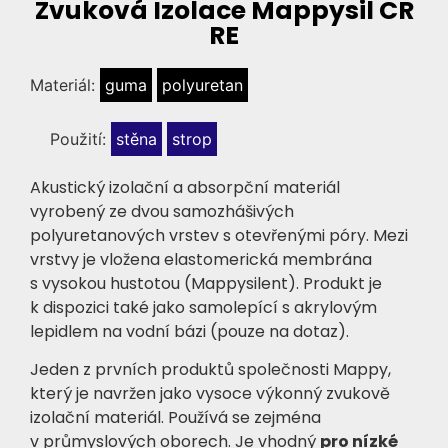
Zvuková Izolace Mappysil CR
RE
Materiál:
guma
polyuretan
Použití:
stěna
strop
Akustický izolační a absorpční materiál
vyrobený ze dvou samozhášivých
polyuretanových vrstev s otevřenými póry. Mezi
vrstvy je vložena elastomerická membrána
s vysokou hustotou (Mappysilent). Produkt je
k dispozici také jako samolepící s akrylovým
lepidlem na vodní bázi (pouze na dotaz).
Jeden z prvních produktů společnosti Mappy,
který je navržen jako vysoce výkonný zvukově
izolační materiál. Používá se zejména
v průmyslových oborech. Je vhodný
pro nízké