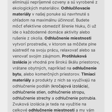
eliminujú nepríjemné ozveny a sú vyrobené z
ekologických materiálov.
Odhlučňovacie
materiály
v našej ponuke sú navrhnuté s
ohľadom na maximálnu účinnosť. Budete
môcť efektívne obmedziť šírenie hluku, či už
ide o každodenné domáce aktivity alebo
rušenie z okolia.
Odhlučnenie miestnosti
vytvorí prostredie, v ktorom sa môžete plne
sústrediť na svoju prácu, relaxovať alebo sa
venovať svojim záujmom.
Protihluková
izolácia
je vhodná pre širokú škálu priestorov,
vrátane obytných, napríklad na
odhlučnenie
bytu
, alebo komerčných priestorov.
Tlmiaci
materiály
a produkty z nich sa využívajú na
odhlučnenie podláh (
kročajová izolácia
),
odhlučnenie stien
,
odhlučnenie stropu
,
odhlučnenie strechy
a
odhlučnenie potrubia
.
Zvuková izolácia je teda na využitie na
celkové
odhlučnenie miestnosti
a my vám